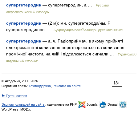
супергетеродин
— супергетерод ин, а …
Русский
орфографический словарь
супергетеродин
— (2 м); мн. супергетероди/ны, Р.
супергетероди/нов …
Орфографический словарь русского языка
супергетеродин
— а, ч. Радіоприймач, в якому прийняті
електромагнітні коливання перетворюються на коливання
проміжної частоти, на якій і підсилюються сигнали …
Український
тлумачний словник
© Академик, 2000-2026
18+
Обратная связь:
Техподдержка
,
Реклама на сайте
👣 Путешествия
Экспорт словарей на сайты
, сделанные на PHP,
Joomla,
Drupal,
WordPress, MODx.