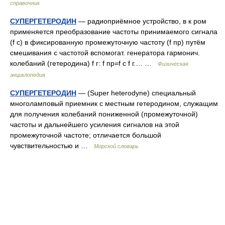
справочник
СУПЕРГЕТЕРОДИН
— радиоприёмное устройство, в к ром
применяется преобразование частоты принимаемого сигнала
(f с) в фиксированную промежуточную частоту (f пр) путём
смешивания с частотой вспомогат. генератора гармонич.
колебаний (гетеродина) f г: f пр=f с f г.… …
Физическая
энциклопедия
СУПЕРГЕТЕРОДИН
— (Super heterodyne) специальный
многоламповый приемник с местным гетеродином, служащим
для получения колебаний пониженной (промежуточной)
частоты и дальнейшего усиления сигналов на этой
промежуточной частоте; отличается большой
чувствительностью и …
Морской словарь